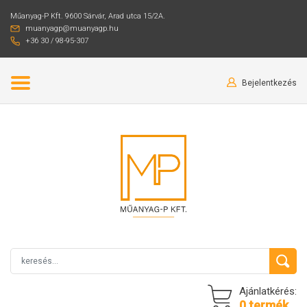
Műanyag-P Kft. 9600 Sárvár, Arad utca 15/2A.
muanyagp@muanyagp.hu
+36 30 / 98-95-307
Bejelentkezés
Ajánlatkérés:
0 termék