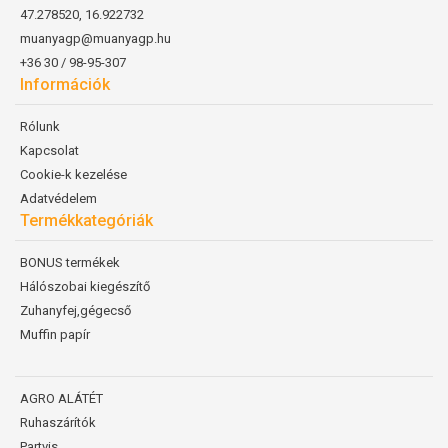
47.278520, 16.922732
muanyagp@muanyagp.hu
+36 30 / 98-95-307
Információk
Rólunk
Kapcsolat
Cookie-k kezelése
Adatvédelem
Termékkategóriák
BONUS termékek
Hálószobai kiegészítő
Zuhanyfej,gégecső
Muffin papír
AGRO ALÁTÉT
Ruhaszárítók
Partvis