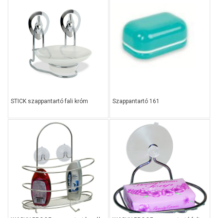
STICK szappantartó fali króm
Szappantartó 161