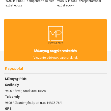
WASHY PROOF sampontartó széles
WASHY PROOF szappantartó fali
ezüst epoxy
ezüst epoxy
Műanyag nagykereskedés
Viszonteladóknak, partnereknek
Kapcsolat
Műanyag-P kft.
Székhely:
9600 Sárvár, Arad utca 15/2A.
Telephely:
9608 Rábasömjén Sport utca HRSZ 76/1.
GPS: